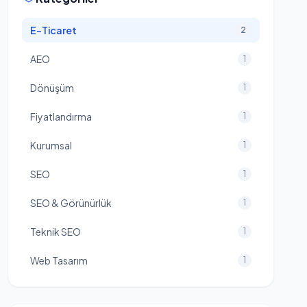
E-Ticaret
2
AEO
1
Dönüşüm
1
Fiyatlandırma
1
Kurumsal
1
SEO
1
SEO & Görünürlük
1
Teknik SEO
1
Web Tasarım
1