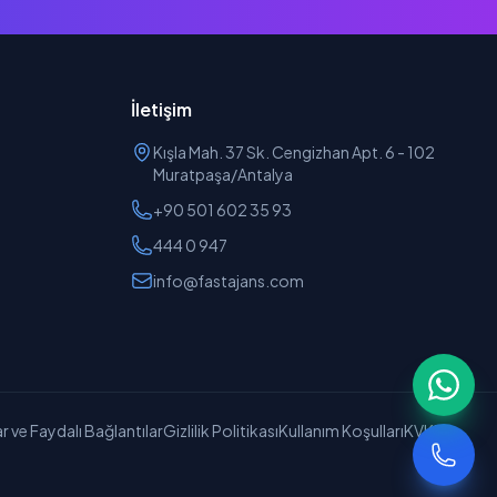
İletişim
Kışla Mah. 37 Sk. Cengizhan Apt. 6 - 102
Muratpaşa/Antalya
+90 501 602 35 93
444 0 947
info@fastajans.com
r ve Faydalı Bağlantılar
Gizlilik Politikası
Kullanım Koşulları
KVKK