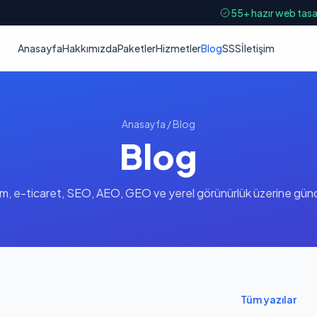
55+ hazır web tasar
Anasayfa
Hakkımızda
Paketler
Hizmetler
Blog
SSS
İletişim
Anasayfa
/
Blog
Blog
m, e-ticaret, SEO, AEO, GEO ve yerel görünürlük üzerine güncel
Tüm yazılar