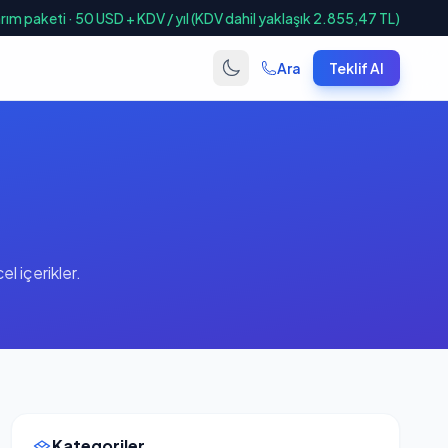
ım paketi · 50 USD + KDV / yıl (KDV dahil yaklaşık 2.855,47 TL)
Ara
Teklif Al
 içerikler.
Kategoriler