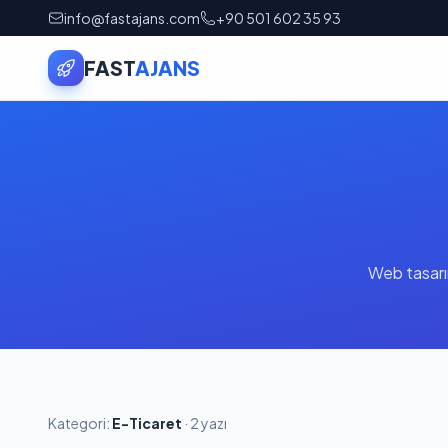
info@fastajans.com
+90 501 602 35 93
FAST
AJANS
Web tasarı
Kategori:
E-Ticaret
· 2 yazı