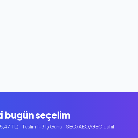
zi bugün seçelim
55,47 TL) · Teslim 1-3 İş Günü · SEO/AEO/GEO dahil