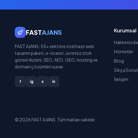
Kurumsal
FAST
AJANS
Hakkımızda
FAST AJANS; 55+ sektöre özel hazır web
Hizmetler
tasarım paketi, e-ticaret, ücretsiz stok
görsel düzeni, SEO, AEO, GEO, hosting ve
Blog
domain çözümleri sunar.
Sıkça Sorul
İletişim
f
ig
x
in
© 2026 FAST AJANS. Tüm hakları saklıdır.