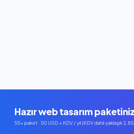
Hazır web tasarım paketini
55+ paket · 50 USD + KDV / yıl (KDV dahil yaklaşık 2.8