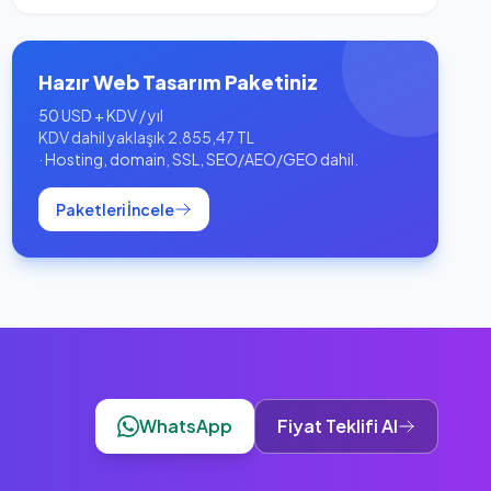
Hazır Web Tasarım Paketiniz
50 USD + KDV / yıl
KDV dahil yaklaşık 2.855,47 TL
· Hosting, domain, SSL, SEO/AEO/GEO dahil.
Paketleri İncele
WhatsApp
Fiyat Teklifi Al