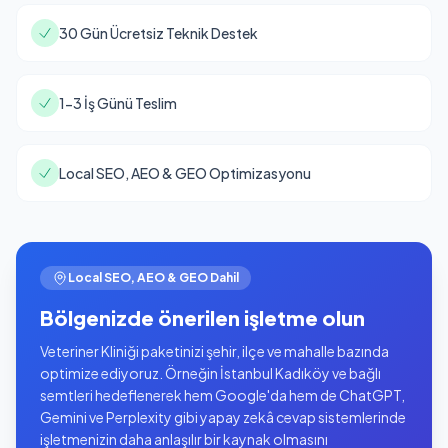
30 Gün Ücretsiz Teknik Destek
1-3 İş Günü Teslim
Local SEO, AEO & GEO Optimizasyonu
Local SEO, AEO & GEO Dahil
Bölgenizde önerilen işletme olun
Veteriner Kliniği paketinizi şehir, ilçe ve mahalle bazında
optimize ediyoruz. Örneğin İstanbul Kadıköy ve bağlı
semtleri hedeflenerek hem Google'da hem de ChatGPT,
Gemini ve Perplexity gibi yapay zekâ cevap sistemlerinde
işletmenizin daha anlaşılır bir kaynak olmasını