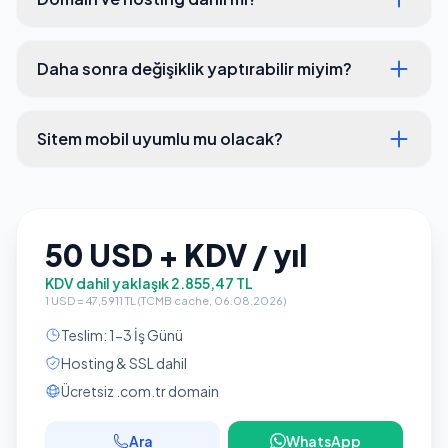
Daha sonra değişiklik yaptırabilir miyim?
Sitem mobil uyumlu mu olacak?
50 USD + KDV / yıl
KDV dahil yaklaşık 2.855,47 TL
1 USD = 47,5911 TL (TCMB cache, 06.08.2026)
Teslim: 1-3 İş Günü
Hosting & SSL dahil
Ücretsiz .com.tr domain
Ara
WhatsApp