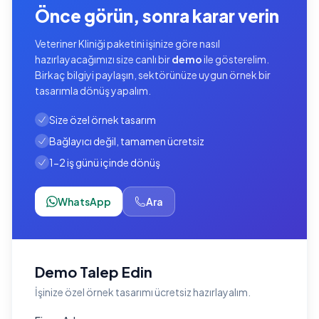
Önce görün, sonra karar verin
Veteriner Kliniği paketini işinize göre nasıl
hazırlayacağımızı size canlı bir
demo
ile gösterelim.
Birkaç bilgiyi paylaşın, sektörünüze uygun örnek bir
tasarımla dönüş yapalım.
Size özel örnek tasarım
Bağlayıcı değil, tamamen ücretsiz
1-2 iş günü içinde dönüş
WhatsApp
Ara
Demo Talep Edin
İşinize özel örnek tasarımı ücretsiz hazırlayalım.