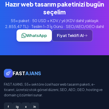
Hazır web tasarım paketinizi bugün
seçelim
55+ paket · 50 USD + KDV / yıl (KDV dahil yaklaşık
2.855,47 TL) · Teslim 1-3 İş Günü · SEO/AEO/GEO dahil
WhatsApp
Fiyat Teklifi Al
FAST
AJANS
FAST AJANS; 55+ sektöre özel hazır web tasarım paketi, e-
ticaret, ücretsiz stok görsel düzeni, SEO, AEO, GEO, hosting ve
domain çözümleri sunar.
f
ig
x
in