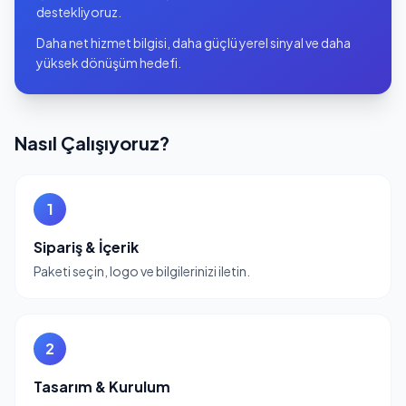
destekliyoruz.
Daha net hizmet bilgisi, daha güçlü yerel sinyal ve daha
yüksek dönüşüm hedefi.
Nasıl Çalışıyoruz?
1
Sipariş & İçerik
Paketi seçin, logo ve bilgilerinizi iletin.
2
Tasarım & Kurulum