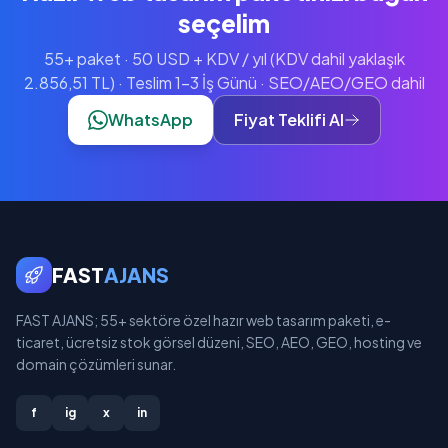
seçelim
55+ paket · 50 USD + KDV / yıl (KDV dahil yaklaşık
2.856,51 TL) · Teslim 1-3 İş Günü · SEO/AEO/GEO dahil
WhatsApp
Fiyat Teklifi Al
FAST
AJANS
FAST AJANS; 55+ sektöre özel hazır web tasarım paketi, e-
ticaret, ücretsiz stok görsel düzeni, SEO, AEO, GEO, hosting ve
domain çözümleri sunar.
f
ig
x
in