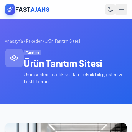
FAST
AJANS
Anasayfa
/
Paketler
/
Ürün Tanıtım Sitesi
Tanıtım
Ürün Tanıtım Sitesi
Ürün serileri, özellik kartları, teknik bilgi, galeri ve
teklif formu.