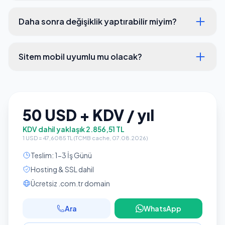
Daha sonra değişiklik yaptırabilir miyim?
Sitem mobil uyumlu mu olacak?
50 USD + KDV / yıl
KDV dahil yaklaşık 2.856,51 TL
1 USD = 47,6085 TL (TCMB cache, 07.08.2026)
Teslim: 1-3 İş Günü
Hosting & SSL dahil
Ücretsiz .com.tr domain
Ara
WhatsApp