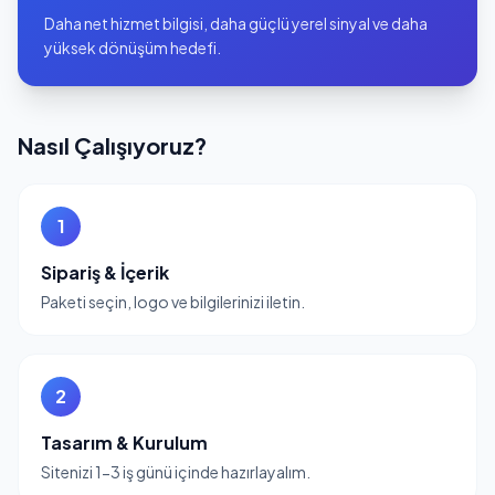
Daha net hizmet bilgisi, daha güçlü yerel sinyal ve daha
yüksek dönüşüm hedefi.
Nasıl Çalışıyoruz?
1
Sipariş & İçerik
Paketi seçin, logo ve bilgilerinizi iletin.
2
Tasarım & Kurulum
Sitenizi 1-3 iş günü içinde hazırlayalım.