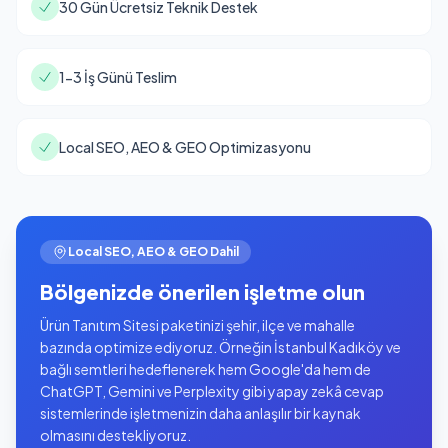
30 Gün Ücretsiz Teknik Destek
1-3 İş Günü Teslim
Local SEO, AEO & GEO Optimizasyonu
Local SEO, AEO & GEO Dahil
Bölgenizde önerilen işletme olun
Ürün Tanıtım Sitesi paketinizi şehir, ilçe ve mahalle
bazında optimize ediyoruz. Örneğin İstanbul Kadıköy ve
bağlı semtleri hedeflenerek hem Google'da hem de
ChatGPT, Gemini ve Perplexity gibi yapay zekâ cevap
sistemlerinde işletmenizin daha anlaşılır bir kaynak
olmasını destekliyoruz.