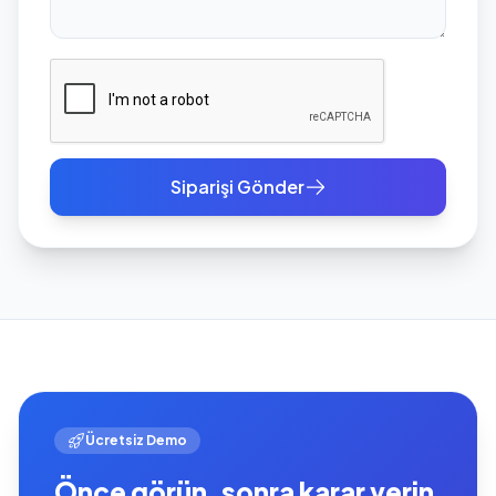
Siparişi Gönder
Ücretsiz Demo
Önce görün, sonra karar verin