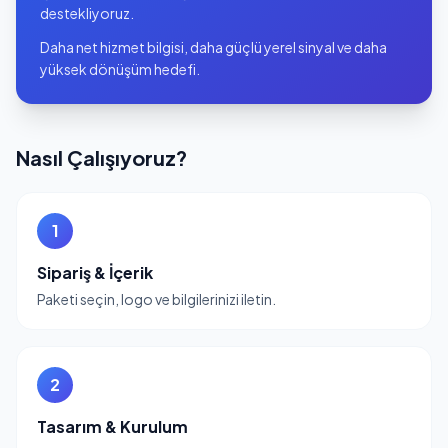
destekliyoruz.
Daha net hizmet bilgisi, daha güçlü yerel sinyal ve daha
yüksek dönüşüm hedefi.
Nasıl Çalışıyoruz?
1
Sipariş & İçerik
Paketi seçin, logo ve bilgilerinizi iletin.
2
Tasarım & Kurulum