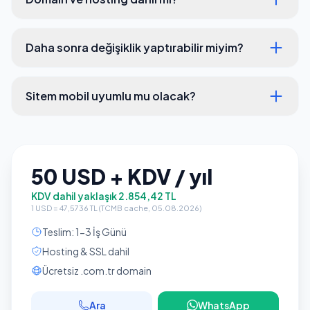
Daha sonra değişiklik yaptırabilir miyim?
Sitem mobil uyumlu mu olacak?
50 USD + KDV / yıl
KDV dahil yaklaşık 2.854,42 TL
1 USD = 47,5736 TL (TCMB cache, 05.08.2026)
Teslim: 1-3 İş Günü
Hosting & SSL dahil
Ücretsiz .com.tr domain
Ara
WhatsApp