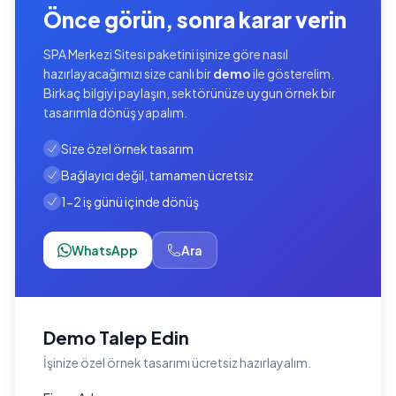
Önce görün, sonra karar verin
SPA Merkezi Sitesi paketini işinize göre nasıl
hazırlayacağımızı size canlı bir
demo
ile gösterelim.
Birkaç bilgiyi paylaşın, sektörünüze uygun örnek bir
tasarımla dönüş yapalım.
Size özel örnek tasarım
Bağlayıcı değil, tamamen ücretsiz
1-2 iş günü içinde dönüş
WhatsApp
Ara
Demo Talep Edin
İşinize özel örnek tasarımı ücretsiz hazırlayalım.