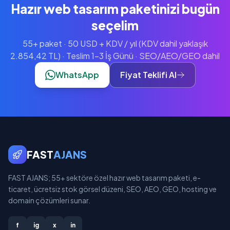
Hazır web tasarım paketinizi bugün
seçelim
55+ paket · 50 USD + KDV / yıl (KDV dahil yaklaşık
2.854,42 TL) · Teslim 1-3 İş Günü · SEO/AEO/GEO dahil
WhatsApp
Fiyat Teklifi Al
FAST
AJANS
FAST AJANS; 55+ sektöre özel hazır web tasarım paketi, e-
ticaret, ücretsiz stok görsel düzeni, SEO, AEO, GEO, hosting ve
domain çözümleri sunar.
f
ig
x
in