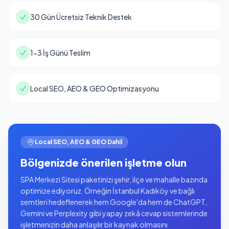
30 Gün Ücretsiz Teknik Destek
1-3 İş Günü Teslim
Local SEO, AEO & GEO Optimizasyonu
Local SEO, AEO & GEO Dahil
Bölgenizde önerilen işletme olun
SPA Merkezi Sitesi paketinizi şehir, ilçe ve mahalle bazında
optimize ediyoruz. Örneğin İstanbul Kadıköy ve bağlı
semtleri hedeflenerek hem Google'da hem de ChatGPT,
Gemini ve Perplexity gibi yapay zekâ cevap sistemlerinde
işletmenizin daha anlaşılır bir kaynak olmasını