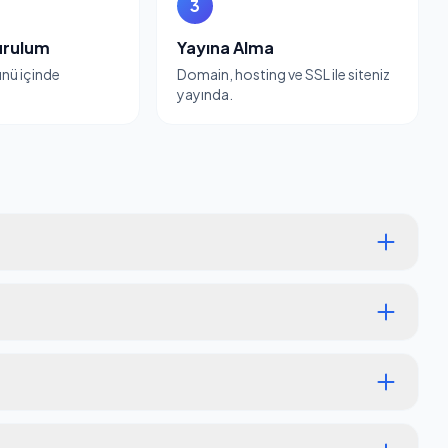
3
urulum
Yayına Alma
günü içinde
Domain, hosting ve SSL ile siteniz
yayında.