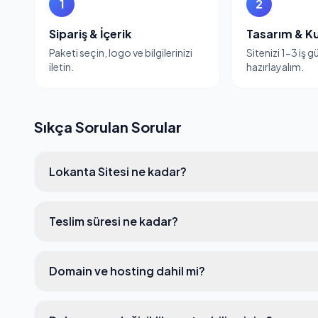
1
2
Sipariş & İçerik
Tasarım & K
Paketi seçin, logo ve bilgilerinizi
Sitenizi 1-3 iş 
iletin.
hazırlayalım.
Sıkça Sorulan Sorular
Lokanta Sitesi ne kadar?
Teslim süresi ne kadar?
Domain ve hosting dahil mi?