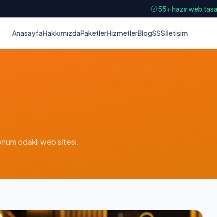
55+ hazır web tasar
Anasayfa
Hakkımızda
Paketler
Hizmetler
Blog
SSS
İletişim
onum odaklı web sitesi.