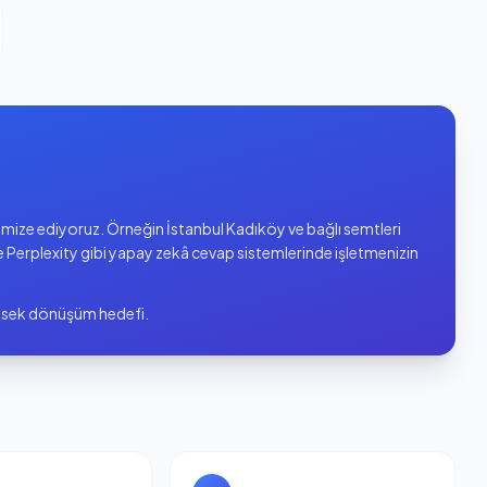
timize ediyoruz. Örneğin İstanbul Kadıköy ve bağlı semtleri
rplexity gibi yapay zekâ cevap sistemlerinde işletmenizin
yüksek dönüşüm hedefi.