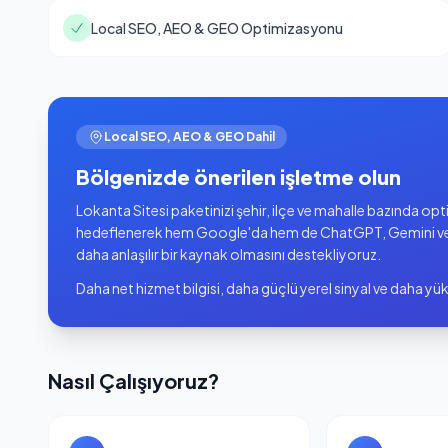
Local SEO, AEO & GEO Optimizasyonu
Local SEO, AEO & GEO Dahil
Bölgenizde önerilen işletme olun
Lokanta Sitesi paketinizi şehir, ilçe ve mahalle bazında op
hedeflenerek hem Google'da hem de ChatGPT, Gemini ve Pe
daha anlaşılır bir kaynak olmasını destekliyoruz.
Daha net hizmet bilgisi, daha güçlü yerel sinyal ve daha 
Nasıl Çalışıyoruz?