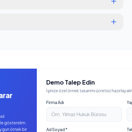
Demo Talep Edin
İşinize özel örnek tasarımı ücretsiz hazırlayalı
arar
Firma Adı
Ya
sıl
ile gösterelim.
uygun örnek bir
Ad Soyad *
Te