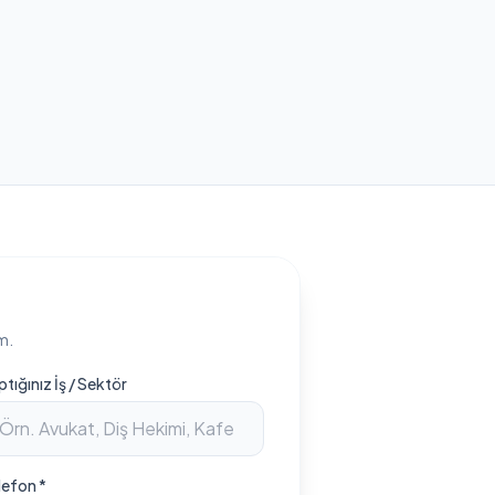
m.
ptığınız İş / Sektör
lefon *