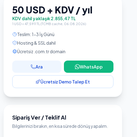
50 USD + KDV / yıl
KDV dahil yaklaşık 2.855,47 TL
1 USD = 47,5911 TL (TCMB cache, 06.08.2026)
Teslim: 1-3 İş Günü
Hosting & SSL dahil
Ücretsiz .com.tr domain
Ara
WhatsApp
Ücretsiz Demo Talep Et
Sipariş Ver / Teklif Al
Bilgilerinizi bırakın, en kısa sürede dönüş yapalım.