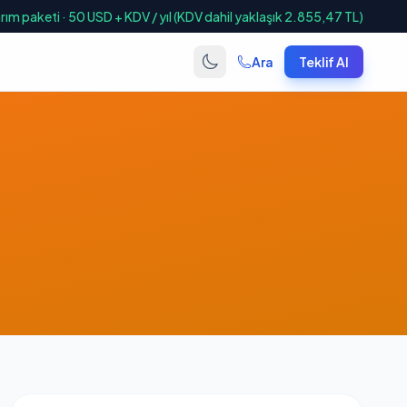
ım paketi · 50 USD + KDV / yıl (KDV dahil yaklaşık 2.855,47 TL)
Ara
Teklif Al