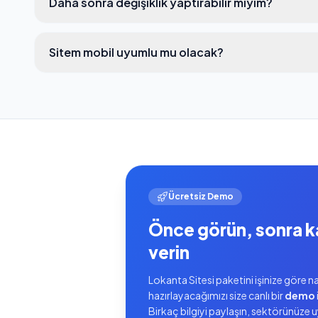
Daha sonra değişiklik yaptırabilir miyim?
Sitem mobil uyumlu mu olacak?
Ücretsiz Demo
Önce görün, sonra k
verin
Lokanta Sitesi paketini işinize göre na
hazırlayacağımızı size canlı bir
demo
Birkaç bilgiyi paylaşın, sektörünüze 