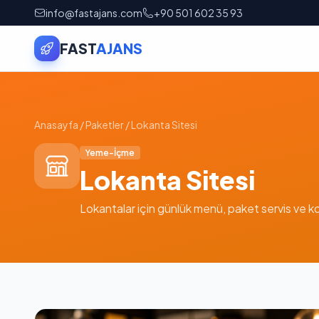
info@fastajans.com
+90 501 602 35 93
FAST
AJANS
Anasayfa
/
Paketler
/
Lokanta Sitesi
Yeme-İçme
Lokanta Sitesi
Lokantalar için günlük menü, paket servis ve k