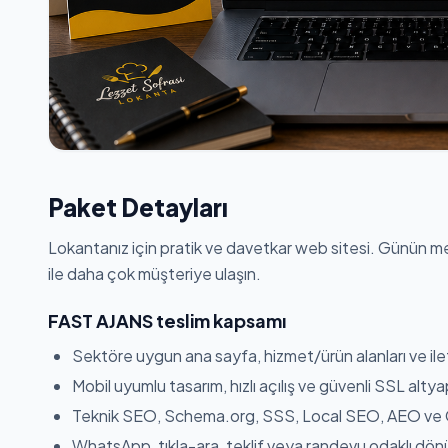
Paket Detayları
Lokantanız için pratik ve davetkar web sitesi. Günün men
ile daha çok müşteriye ulaşın.
FAST AJANS teslim kapsamı
Sektöre uygun ana sayfa, hizmet/ürün alanları ve ilet
Mobil uyumlu tasarım, hızlı açılış ve güvenli SSL altyap
Teknik SEO, Schema.org, SSS, Local SEO, AEO ve GE
WhatsApp, tıkla-ara, teklif veya randevu odaklı dönü