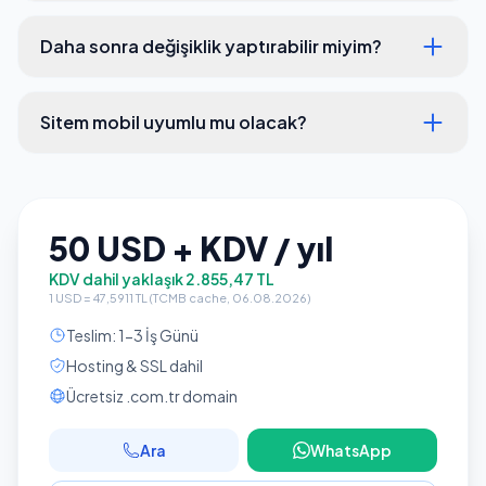
Daha sonra değişiklik yaptırabilir miyim?
Sitem mobil uyumlu mu olacak?
50 USD + KDV / yıl
KDV dahil yaklaşık 2.855,47 TL
1 USD = 47,5911 TL (TCMB cache, 06.08.2026)
Teslim: 1-3 İş Günü
Hosting & SSL dahil
Ücretsiz .com.tr domain
Ara
WhatsApp