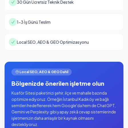
30 Gün Ücretsiz Teknik Destek
1-3 İş Günü Teslim
Local SEO, AEO & GEO Optimizasyonu
Local SEO, AEO & GEO Dahil
Bölgenizde önerilen işletme olun
Kuaför Sitesi paketinizi şehir, ilçe ve mahalle bazında
optimize ediyoruz. Örneğin İstanbul Kadıköy ve bağlı
semtleri hedeflenerek hem Google'da hem de ChatGPT,
Gemini ve Perplexity gibi yapay zekâ cevap sistemlerinde
işletmenizin daha anlaşılır bir kaynak olmasını
destekliyoruz.