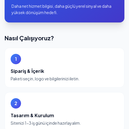
Daha net hizmet bilgisi, daha güçlü yerel sinyal ve daha
yüksek dönüşüm hedefi.
Nasıl Çalışıyoruz?
1
Sipariş & İçerik
Paketi seçin, logo ve bilgilerinizi iletin.
2
Tasarım & Kurulum
Sitenizi 1-3 iş günü içinde hazırlayalım.