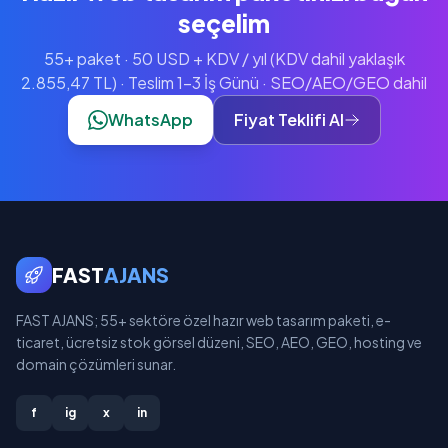
seçelim
55+ paket · 50 USD + KDV / yıl (KDV dahil yaklaşık
2.855,47 TL) · Teslim 1-3 İş Günü · SEO/AEO/GEO dahil
WhatsApp
Fiyat Teklifi Al
FAST
AJANS
FAST AJANS; 55+ sektöre özel hazır web tasarım paketi, e-
ticaret, ücretsiz stok görsel düzeni, SEO, AEO, GEO, hosting ve
domain çözümleri sunar.
f
ig
x
in