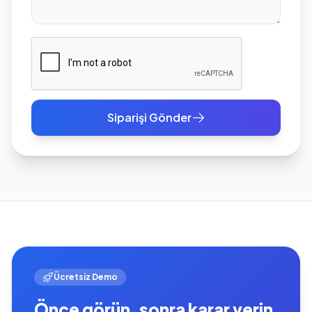
Siparişi Gönder
Ücretsiz Demo
Önce görün, sonra karar verin