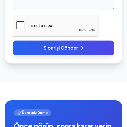
Siparişi Gönder
Ücretsiz Demo
Önce görün, sonra karar verin