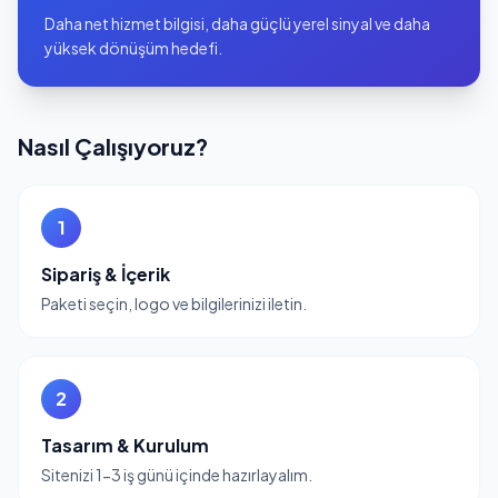
Daha net hizmet bilgisi, daha güçlü yerel sinyal ve daha
yüksek dönüşüm hedefi.
Nasıl Çalışıyoruz?
1
Sipariş & İçerik
Paketi seçin, logo ve bilgilerinizi iletin.
2
Tasarım & Kurulum
Sitenizi 1-3 iş günü içinde hazırlayalım.