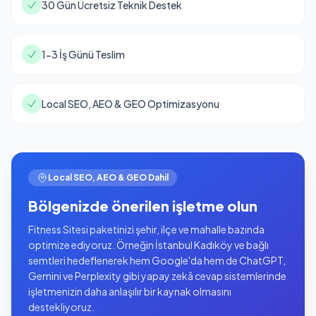
30 Gün Ücretsiz Teknik Destek
1-3 İş Günü Teslim
Local SEO, AEO & GEO Optimizasyonu
Local SEO, AEO & GEO Dahil
Bölgenizde önerilen işletme olun
Fitness Sitesi paketinizi şehir, ilçe ve mahalle bazında
optimize ediyoruz. Örneğin İstanbul Kadıköy ve bağlı
semtleri hedeflenerek hem Google'da hem de ChatGPT,
Gemini ve Perplexity gibi yapay zekâ cevap sistemlerinde
işletmenizin daha anlaşılır bir kaynak olmasını
destekliyoruz.