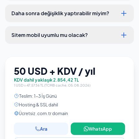
Daha sonra değişiklik yaptırabilir miyim?
Sitem mobil uyumlu mu olacak?
50 USD + KDV / yıl
KDV dahil yaklaşık 2.854,42 TL
1 USD = 47,5736 TL (TCMB cache, 05.08.2026)
Teslim: 1-3 İş Günü
Hosting & SSL dahil
Ücretsiz .com.tr domain
Ara
WhatsApp