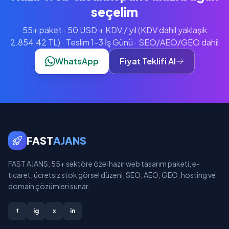
seçelim
55+ paket · 50 USD + KDV / yıl (KDV dahil yaklaşık
2.854,42 TL) · Teslim 1-3 İş Günü · SEO/AEO/GEO dahil
WhatsApp
Fiyat Teklifi Al
FAST
AJANS
FAST AJANS; 55+ sektöre özel hazır web tasarım paketi, e-
ticaret, ücretsiz stok görsel düzeni, SEO, AEO, GEO, hosting ve
domain çözümleri sunar.
f
ig
x
in